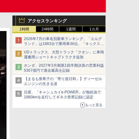
アクセスランキング
1時間
24時間
1週間
1カ月
2026年7月の車名別新車ランキング、「エルグ
ランド」は1883台で乗用車36位、「キックス」
は2591台で27位に
UDトラックス、大型トラック「クオン」に車両
運搬用ショートキャブトラクタ追加
ホンダ、2027年3月期第1四半期決算の営業利益
5307億円で過去最高を記録
【まるも亜希子の「寄り道日和」】ディーゼル
エンジンの生きる道
日産、「キャシュカイe-POWER」が無給油で
1980kmを走行してギネス世界記録に認定
もっと見る