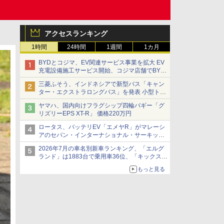
アクセスランキング
1時間
24時間
1週間
1カ月
BYDとコジマ、EV関連サービス事業を拡大 EV
充電設備施工サービス開始、コジマ店舗でBYD
車の展示・試乗イベントを強化
三菱ふそう、インドネシアで新型バス「キャン
ター・エクストラロングバス」を発表 小型トラ
ックベースの観光・旅客輸送向けバス
ヤマハ、国内向けフラグシップ四輪バギー「グ
リズリーEPS XT-R」 価格220万円
ロータス、バッテリEV「エメヤR」がマレーシ
アのセパン・インターナショナル・サーキット
のBEV最速タイムを樹立
2026年7月の車名別新車ランキング、「エルグ
ランド」は1883台で乗用車36位、「キックス」
は2591台で27位に
もっと見る