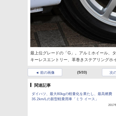
最上位グレードの「G」。アルミホイール、
キーレスエントリー、革巻きステアリングホ
(5/33)
前の画像
次
関連記事
ダイハツ、最大80kgの軽量化を果たし、最高燃費
35.2km/Lの新型軽乗用車「ミラ イース」
201