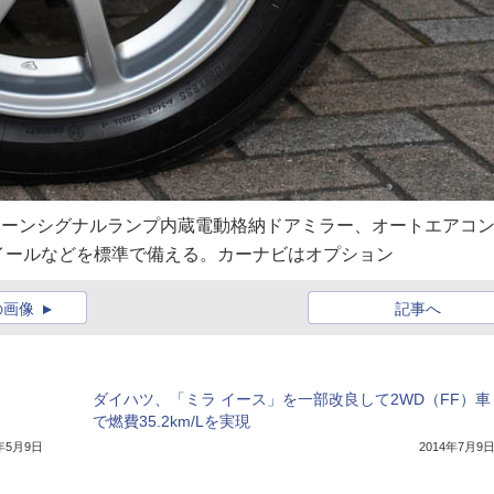
ターンシグナルランプ内蔵電動格納ドアミラー、オートエアコ
イールなどを標準で備える。カーナビはオプション
の画像
記事へ
ダイハツ、「ミラ イース」を一部改良して2WD（FF）車
で燃費35.2km/Lを実現
7年5月9日
2014年7月9