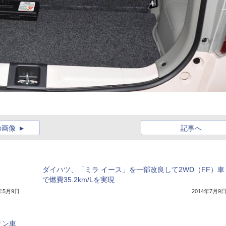
の画像
記事へ
ダイハツ、「ミラ イース」を一部改良して2WD（FF）車
で燃費35.2km/Lを実現
7年5月9日
2014年7月9
リン車