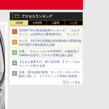
アクセスランキング
1時間
24時間
1週間
1カ月
2026年7月の車名別新車ランキング、「エルグ
ランド」は1883台で乗用車36位、「キックス」
は2591台で27位に
ホンダ、2027年3月期第1四半期決算の営業利益
5307億円で過去最高を記録
日産、「キャシュカイe-POWER」が無給油で
1980kmを走行してギネス世界記録に認定
【まるも亜希子の「寄り道日和」】ディーゼル
エンジンの生きる道
日産、受注好調の新型「キックス」のユーザー
動向に関して、マーケティング本部の寺西章氏
が解説
もっと見る