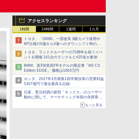
アクセスランキング
1時間
24時間
1週間
1カ月
トヨタ、「GR86」一部改良 3眼カメラ採用や
MT仕様の5速から4速へのダウンシフト時の操
作性向上など
トヨタ、ランドクルーザーの75周年を祝うイベ
ントを開催 161台のランクルと425名が参加
BMW、直列6気筒FRモデルの限定車「M2 CS
Edition EDGE」 価格は1663万円
ホンダ、2027年3月期第1四半期決算の営業利益
5307億円で過去最高を記録
日産、受注好調の新型「キックス」のユーザー
動向に関して、マーケティング本部の寺西章氏
が解説
もっと見る