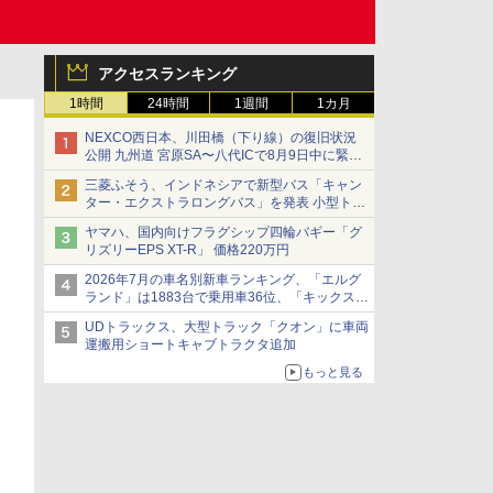
アクセスランキング
1時間
24時間
1週間
1カ月
NEXCO西日本、川田橋（下り線）の復旧状況
公開 九州道 宮原SA〜八代ICで8月9日中に緊急
車両を通行可能に
三菱ふそう、インドネシアで新型バス「キャン
ター・エクストラロングバス」を発表 小型トラ
ックベースの観光・旅客輸送向けバス
ヤマハ、国内向けフラグシップ四輪バギー「グ
リズリーEPS XT-R」 価格220万円
2026年7月の車名別新車ランキング、「エルグ
ランド」は1883台で乗用車36位、「キックス」
は2591台で27位に
UDトラックス、大型トラック「クオン」に車両
運搬用ショートキャブトラクタ追加
もっと見る