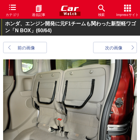
カテゴリ
過去記事
検索
Impressサイト
ホンダ、エンジン開発に元F1チームも関わった新型軽ワゴ
ン「N BOX」
(60/64)
前の画像
次の画像