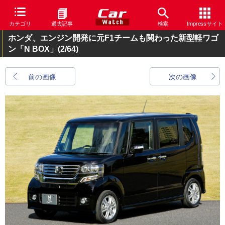
カテゴリ
過去記事
検索
Impressサイト
ホンダ、エンジン開発に元F1チームも関わった新型軽ワゴ
ン「N BOX」
(2/64)
前の画像
次の画像