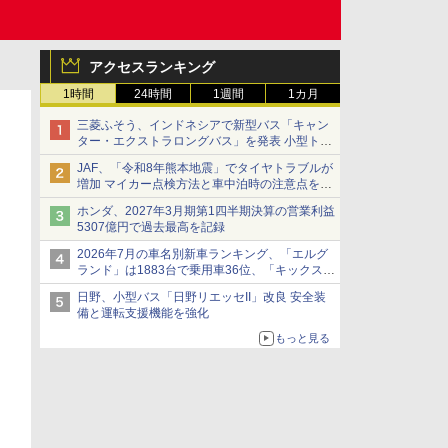
アクセスランキング
1時間
24時間
1週間
1カ月
三菱ふそう、インドネシアで新型バス「キャン
ター・エクストラロングバス」を発表 小型トラ
ックベースの観光・旅客輸送向けバス
JAF、「令和8年熊本地震」でタイヤトラブルが
増加 マイカー点検方法と車中泊時の注意点を呼
びかけ
ホンダ、2027年3月期第1四半期決算の営業利益
5307億円で過去最高を記録
2026年7月の車名別新車ランキング、「エルグ
ランド」は1883台で乗用車36位、「キックス」
は2591台で27位に
日野、小型バス「日野リエッセII」改良 安全装
備と運転支援機能を強化
もっと見る