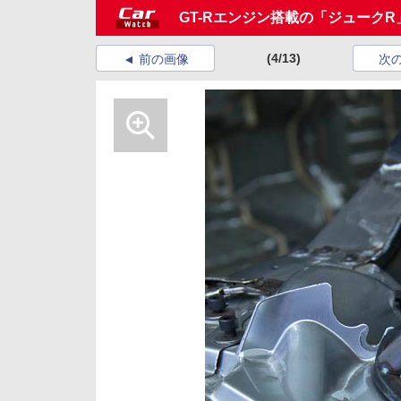
GT-Rエンジン搭載の「ジューク
(4/13)
前の画像
次