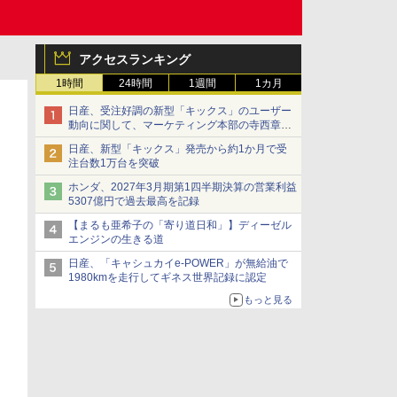
アクセスランキング
1時間
24時間
1週間
1カ月
日産、受注好調の新型「キックス」のユーザー
動向に関して、マーケティング本部の寺西章氏
が解説
日産、新型「キックス」発売から約1か月で受
注台数1万台を突破
ホンダ、2027年3月期第1四半期決算の営業利益
5307億円で過去最高を記録
【まるも亜希子の「寄り道日和」】ディーゼル
エンジンの生きる道
日産、「キャシュカイe-POWER」が無給油で
1980kmを走行してギネス世界記録に認定
もっと見る