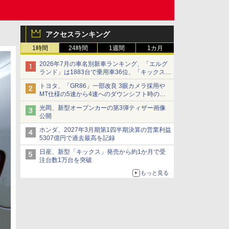
アクセスランキング
1時間
24時間
1週間
1カ月
2026年7月の車名別新車ランキング、「エルグ
ランド」は1883台で乗用車36位、「キックス」
は2591台で27位に
トヨタ、「GR86」一部改良 3眼カメラ採用や
MT仕様の5速から4速へのダウンシフト時の操
作性向上など
光岡、新型オープンカーの第3弾ティザー画像
公開
ホンダ、2027年3月期第1四半期決算の営業利益
5307億円で過去最高を記録
日産、新型「キックス」発売から約1か月で受
注台数1万台を突破
もっと見る