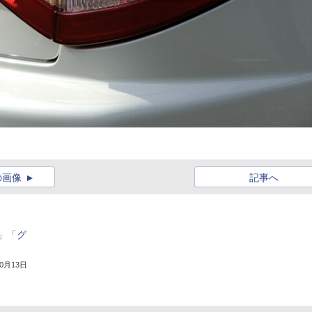
の画像
記事へ
」「グ
10月13日