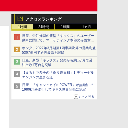
アクセスランキング
1時間
24時間
1週間
1カ月
日産、受注好調の新型「キックス」のユーザー
動向に関して、マーケティング本部の寺西章氏
が解説
ホンダ、2027年3月期第1四半期決算の営業利益
5307億円で過去最高を記録
日産、新型「キックス」発売から約1か月で受
注台数1万台を突破
【まるも亜希子の「寄り道日和」】ディーゼル
エンジンの生きる道
日産、「キャシュカイe-POWER」が無給油で
1980kmを走行してギネス世界記録に認定
もっと見る