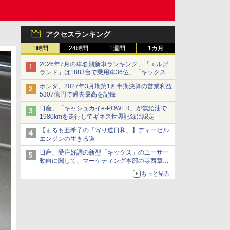
アクセスランキング
1時間
24時間
1週間
1カ月
2026年7月の車名別新車ランキング、「エルグ
ランド」は1883台で乗用車36位、「キックス」
は2591台で27位に
ホンダ、2027年3月期第1四半期決算の営業利益
5307億円で過去最高を記録
日産、「キャシュカイe-POWER」が無給油で
1980kmを走行してギネス世界記録に認定
【まるも亜希子の「寄り道日和」】ディーゼル
エンジンの生きる道
日産、受注好調の新型「キックス」のユーザー
動向に関して、マーケティング本部の寺西章氏
が解説
もっと見る