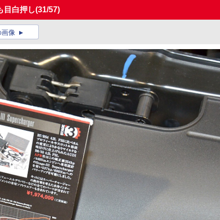
も目白押し
(31/57)
の画像