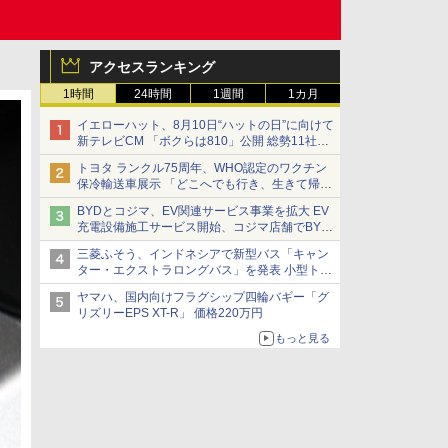
アクセスランキング
1時間
24時間
1週間
1カ月
イエローハット、8月10日“ハットの日”に向けて
新テレビCM 「ボクらは810」公開 総勢11社
107名が参画
トヨタ ランクル75周年、WHO認定のワクチン
保冷輸送車展示 「どこへでも行き、生きて帰っ
てこられる」ランドクルーザーで命をつなぐ
BYDとコジマ、EV関連サービス事業を拡大 EV
充電設備施工サービス開始、コジマ店舗でBYD
車の展示・試乗イベントを強化
三菱ふそう、インドネシアで新型バス「キャン
ター・エクストラロングバス」を発表 小型トラ
ックベースの観光・旅客輸送向けバス
ヤマハ、国内向けフラグシップ四輪バギー「グ
リズリーEPS XT-R」 価格220万円
もっと見る