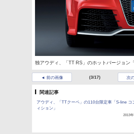
独アウディ、「TT RS」のホットバージョン「T
(3/17)
前の画像
次
関連記事
アウディ、「TTクーペ」の110台限定車「S-line 
ィション」
2013