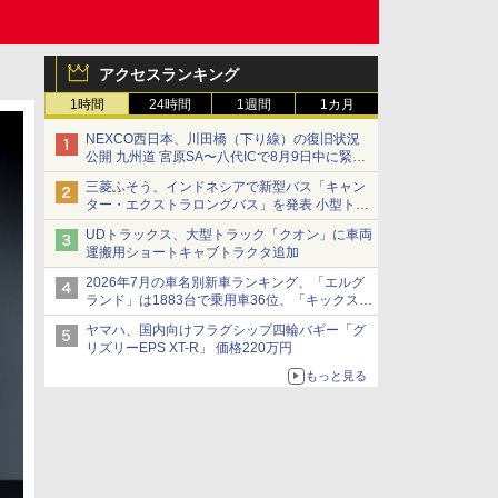
アクセスランキング
1時間
24時間
1週間
1カ月
NEXCO西日本、川田橋（下り線）の復旧状況
公開 九州道 宮原SA〜八代ICで8月9日中に緊急
車両を通行可能に
三菱ふそう、インドネシアで新型バス「キャン
ター・エクストラロングバス」を発表 小型トラ
ックベースの観光・旅客輸送向けバス
UDトラックス、大型トラック「クオン」に車両
運搬用ショートキャブトラクタ追加
2026年7月の車名別新車ランキング、「エルグ
ランド」は1883台で乗用車36位、「キックス」
は2591台で27位に
ヤマハ、国内向けフラグシップ四輪バギー「グ
リズリーEPS XT-R」 価格220万円
もっと見る