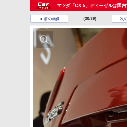
マツダ「CX-5」ディーゼルは国
(30/39)
前の画像
次