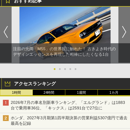
おすすめ記事
注目の光岡「M55」の世界観に触れた！ 古きよき時代の
デザインエッセンスを再現した相棒にしたくなる1台
●
●
●
●
●
アクセスランキング
1時間
24時間
1週間
1カ月
2026年7月の車名別新車ランキング、「エルグランド」は1883
台で乗用車36位、「キックス」は2591台で27位に
ホンダ、2027年3月期第1四半期決算の営業利益5307億円で過去
最高を記録