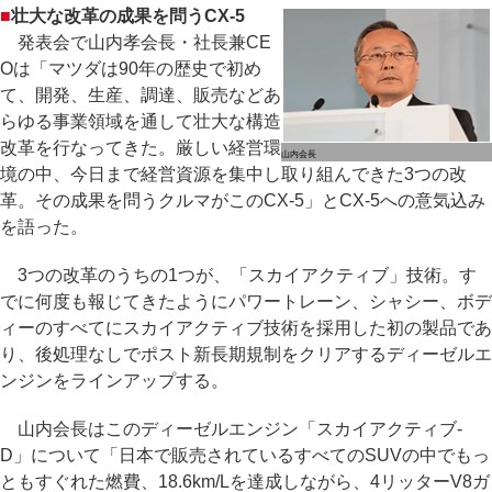
■
壮大な改革の成果を問うCX-5
発表会で山内孝会長・社長兼CE
Oは「マツダは90年の歴史で初め
て、開発、生産、調達、販売などあ
らゆる事業領域を通して壮大な構造
改革を行なってきた。厳しい経営環
山内会長
境の中、今日まで経営資源を集中し取り組んできた3つの改
革。その成果を問うクルマがこのCX-5」とCX-5への意気込み
を語った。
3つの改革のうちの1つが、「スカイアクティブ」技術。す
でに何度も報じてきたようにパワートレーン、シャシー、ボデ
ィーのすべてにスカイアクティブ技術を採用した初の製品であ
り、後処理なしでポスト新長期規制をクリアするディーゼルエ
ンジンをラインアップする。
山内会長はこのディーゼルエンジン「スカイアクティブ-
D」について「日本で販売されているすべてのSUVの中でもっ
ともすぐれた燃費、18.6km/Lを達成しながら、4リッターV8ガ