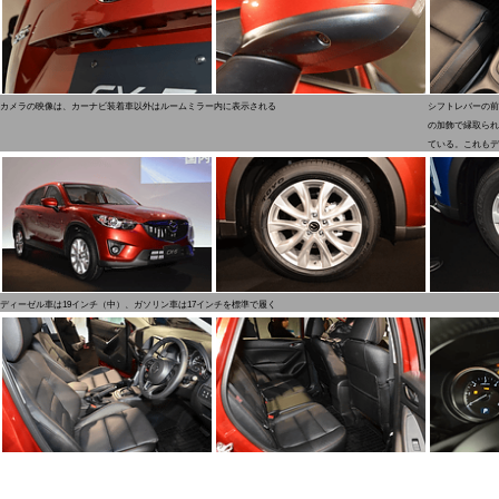
カメラの映像は、カーナビ装着車以外はルームミラー内に表示される
シフトレバーの前
の加飾で縁取られ
ている。これもデ
ディーゼル車は19インチ（中）、ガソリン車は17インチを標準で履く