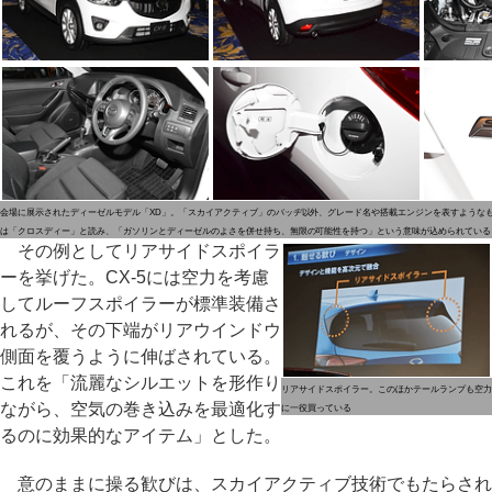
会場に展示されたディーゼルモデル「XD」。「スカイアクティブ」のバッヂ以外、グレード名や搭載エンジンを表すようなも
は「クロスディー」と読み、「ガソリンとディーゼルのよさを併せ持ち、無限の可能性を持つ」という意味が込められている
その例としてリアサイドスポイラ
ーを挙げた。CX-5には空力を考慮
してルーフスポイラーが標準装備さ
れるが、その下端がリアウインドウ
側面を覆うように伸ばされている。
これを「流麗なシルエットを形作り
リアサイドスポイラー。このほかテールランプも空力
ながら、空気の巻き込みを最適化す
に一役買っている
るのに効果的なアイテム」とした。
意のままに操る歓びは、スカイアクティブ技術でもたらされ