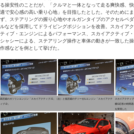
る操安性のことだが、「クルマと一体となって走る爽快感、快
適で安心感の高い乗り心地」を目指したとした。そのためにま
ず、ステアリングの握り心地やオルガンタイプのアクセルペダ
ルなどを採用してドライビングポジションを改善。スカイアク
ティブ・エンジンによるパフォーマンス、スカイアクティブ・
シャシーによる、ステアリング操作と車体の動きが一致した操
作感などを例として挙げた。
高圧縮のガソリンエンジン「スカイアクティブ-G」（左）と低圧縮のディーゼルエンジン「スカイアクテ
スカイアクティブ
ィブ-D」
横G応答の時間遅
を実現した