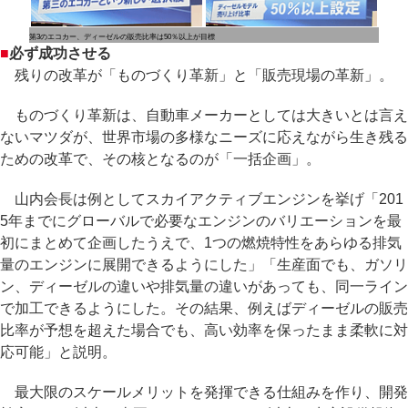
第3のエコカー、ディーゼルの販売比率は50％以上が目標
■
必ず成功させる
残りの改革が「ものづくり革新」と「販売現場の革新」。
ものづくり革新は、自動車メーカーとしては大きいとは言え
ないマツダが、世界市場の多様なニーズに応えながら生き残る
ための改革で、その核となるのが「一括企画」。
山内会長は例としてスカイアクティブエンジンを挙げ「201
5年までにグローバルで必要なエンジンのバリエーションを最
初にまとめて企画したうえで、1つの燃焼特性をあらゆる排気
量のエンジンに展開できるようにした」「生産面でも、ガソリ
ン、ディーゼルの違いや排気量の違いがあっても、同一ライン
で加工できるようにした。その結果、例えばディーゼルの販売
比率が予想を超えた場合でも、高い効率を保ったまま柔軟に対
応可能」と説明。
最大限のスケールメリットを発揮できる仕組みを作り、開発