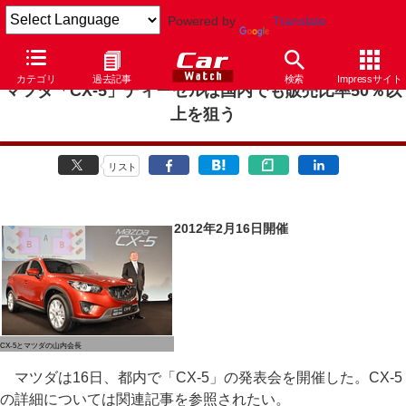
Powered by
Translate
カテゴリ
過去記事
検索
Impressサイト
マツダ「CX-5」ディーゼルは国内でも販売比率50％以
上を狙う
リスト
2012年2月16日開催
CX-5とマツダの山内会長
マツダは16日、都内で「CX-5」の発表会を開催した。CX-5
の詳細については関連記事を参照されたい。