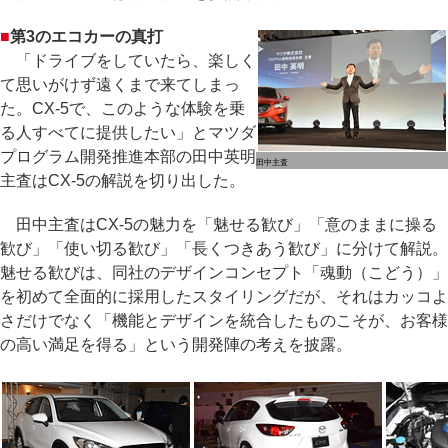
■
第3のエコカーの真打
「ドライブをしていたら、楽しく
て思いがけず遠くまで来てしまっ
た。CX-5で、このような体験を乗
る人すべてに提供したい」とマツダ
プログラム開発推進本部の田中英明
田中主査
主査はCX-5の解説を切り出した。
田中主査はCX-5の魅力を「魅せる歓び」「意のままに操る
歓び」「使い切る歓び」「長くつきあう歓び」に分けて解説。
魅せる歓びは、同社のデザインコンセプト「魂動（こどう）」
を初めて全面的に採用したスタイリングだが、それはカッコよ
さだけでなく「機能とデザインを統合したものこそが、お客様
の高い満足を得る」という開発陣の考えを披露。