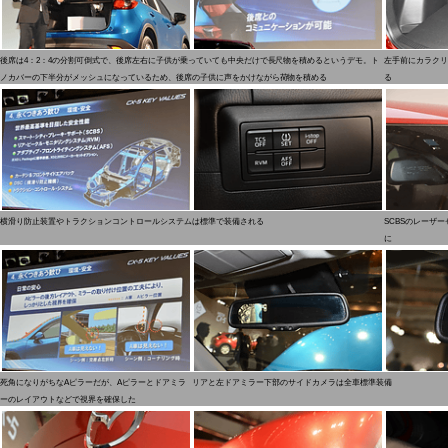
後席は4：2：4の分割可倒式で、後席左右に子供が乗っていても中央だけで長尺物を積めるというデモ。ト
左手前にカラクリ
ノカバーの下半分がメッシュになっているため、後席の子供に声をかけながら荷物を積める
る
横滑り防止装置やトラクションコントロールシステムは標準で装備される
SCBSのレーザ
に
死角になりがちなAピラーだが、Aピラーとドアミラ
リアと左ドアミラー下部のサイドカメラは全車標準装備
ーのレイアウトなどで視界を確保した