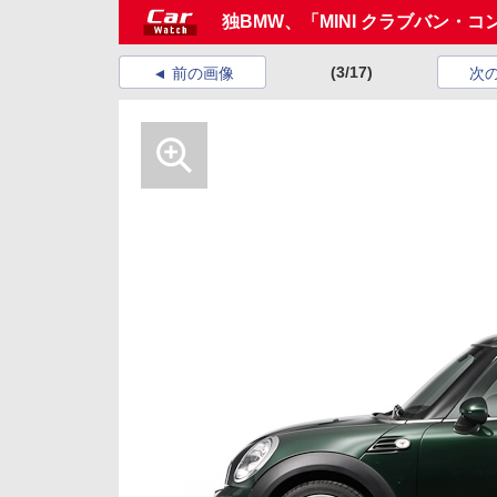
独BMW、「MINI クラブバン・
(3/17)
前の画像
次