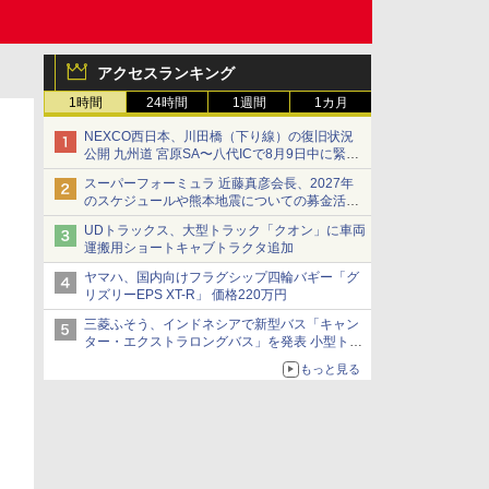
アクセスランキング
1時間
24時間
1週間
1カ月
NEXCO西日本、川田橋（下り線）の復旧状況
公開 九州道 宮原SA〜八代ICで8月9日中に緊急
車両を通行可能に
スーパーフォーミュラ 近藤真彦会長、2027年
のスケジュールや熊本地震についての募金活動
を紹介
UDトラックス、大型トラック「クオン」に車両
運搬用ショートキャブトラクタ追加
ヤマハ、国内向けフラグシップ四輪バギー「グ
リズリーEPS XT-R」 価格220万円
三菱ふそう、インドネシアで新型バス「キャン
ター・エクストラロングバス」を発表 小型トラ
ックベースの観光・旅客輸送向けバス
もっと見る