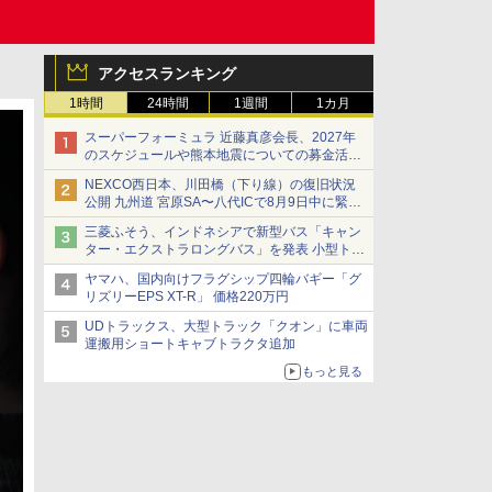
アクセスランキング
1時間
24時間
1週間
1カ月
スーパーフォーミュラ 近藤真彦会長、2027年
のスケジュールや熊本地震についての募金活動
を紹介
NEXCO西日本、川田橋（下り線）の復旧状況
公開 九州道 宮原SA〜八代ICで8月9日中に緊急
車両を通行可能に
三菱ふそう、インドネシアで新型バス「キャン
ター・エクストラロングバス」を発表 小型トラ
ックベースの観光・旅客輸送向けバス
ヤマハ、国内向けフラグシップ四輪バギー「グ
リズリーEPS XT-R」 価格220万円
UDトラックス、大型トラック「クオン」に車両
運搬用ショートキャブトラクタ追加
もっと見る