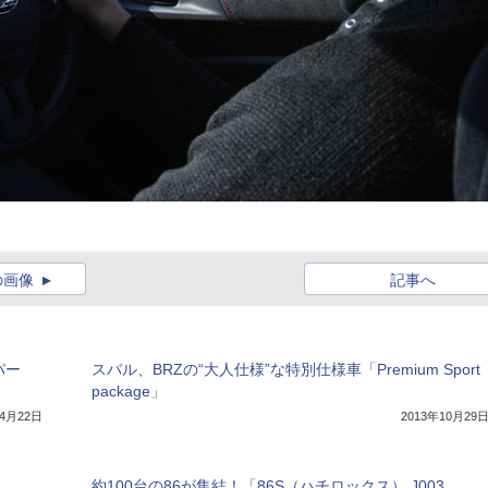
の画像
記事へ
パー
スバル、BRZの“大人仕様”な特別仕様車「Premium Sport
package」
年4月22日
2013年10月29
約100台の86が集結！「86S（ハチロックス） J003