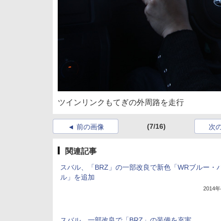
ツインリンクもてぎの外周路を走行
(7/16)
前の画像
次
関連記事
スバル、「BRZ」の一部改良で新色「WRブルー・
ル」を追加
2014
スバル、一部改良で「BRZ」の装備を充実