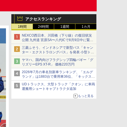
アクセスランキング
1時間
24時間
1週間
1カ月
NEXCO西日本、川田橋（下り線）の復旧状況
公開 九州道 宮原SA〜八代ICで8月9日中に緊急
車両を通行可能に
三菱ふそう、インドネシアで新型バス「キャン
ター・エクストラロングバス」を発表 小型トラ
ックベースの観光・旅客輸送向けバス
ヤマハ、国内向けフラグシップ四輪バギー「グ
リズリーEPS XT-R」 価格220万円
2026年7月の車名別新車ランキング、「エルグ
ランド」は1883台で乗用車36位、「キックス」
は2591台で27位に
UDトラックス、大型トラック「クオン」に車両
運搬用ショートキャブトラクタ追加
もっと見る