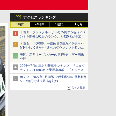
アクセスランキング
1時間
24時間
1週間
1カ月
トヨタ、ランドクルーザーの75周年を祝うイベ
ントを開催 161台のランクルと425名が参加
トヨタ、「GR86」一部改良 3眼カメラ採用や
MT仕様の5速から4速へのダウンシフト時の操
作性向上など
光岡、新型オープンカーの第3弾ティザー画像
公開
2026年7月の車名別新車ランキング、「エルグ
ランド」は1883台で乗用車36位、「キックス」
は2591台で27位に
ホンダ、2027年3月期第1四半期決算の営業利益
5307億円で過去最高を記録
もっと見る