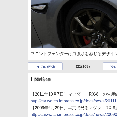
フロントフェンダーは力強さを感じるデザイ
(21/108)
前の画像
次
関連記事
【2011年10月7日】マツダ、「RX-8」の
http://car.watch.impress.co.jp/docs/news/201
【2009年6月29日】写真で見るマツダ「RX-8
http://car.watch.impress.co.jp/docs/news/200