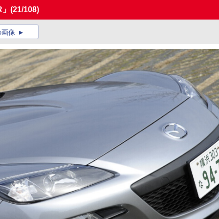
R」
(21/108)
の画像