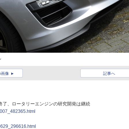
ン
の画像
記事へ
生産終了、ロータリーエンジンの研究開発は継続
11007_482365.html
」
90629_296616.html