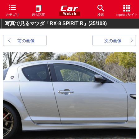
カテゴリ
過去記事
検索
Impressサイト
写真で見るマツダ「RX-8 SPIRIT R」
(35/108)
前の画像
次の画像