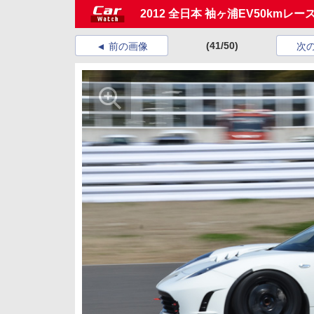
2012 全日本 袖ヶ浦EV50kmレー
(41/50)
前の画像
次