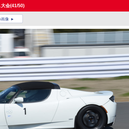
ス大会
(41/50)
の画像