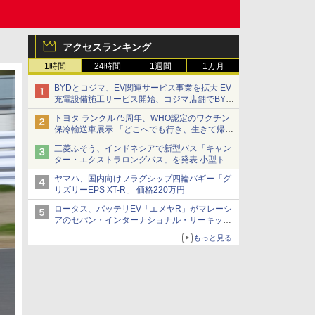
アクセスランキング
1時間
24時間
1週間
1カ月
BYDとコジマ、EV関連サービス事業を拡大 EV
充電設備施工サービス開始、コジマ店舗でBYD
車の展示・試乗イベントを強化
トヨタ ランクル75周年、WHO認定のワクチン
保冷輸送車展示 「どこへでも行き、生きて帰っ
てこられる」ランドクルーザーで命をつなぐ
三菱ふそう、インドネシアで新型バス「キャン
ター・エクストラロングバス」を発表 小型トラ
ックベースの観光・旅客輸送向けバス
ヤマハ、国内向けフラグシップ四輪バギー「グ
リズリーEPS XT-R」 価格220万円
ロータス、バッテリEV「エメヤR」がマレーシ
アのセパン・インターナショナル・サーキット
のBEV最速タイムを樹立
もっと見る