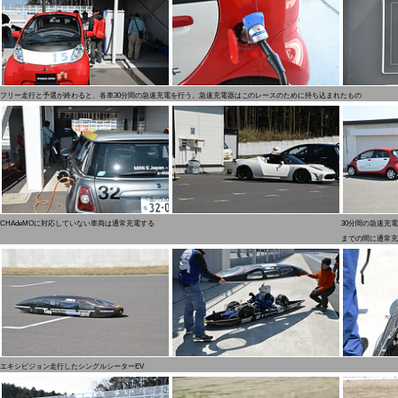
フリー走行と予選が終わると、各車30分間の急速充電を行う。急速充電器はこのレースのために持ち込まれたもの
CHAdeMOに対応していない車両は通常充電する
30分間の急速充
までの間に通常充
エキシビジョン走行したシングルシーターEV