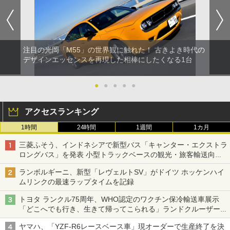
注目の光岡「M55」の世界観に触れた！ 古きよき時代の
デザインエッセンスを再現した相棒にしたくなる1台
●
●
●
●
●
アクセスランキング
1時間
24時間
1週間
1カ月
三菱ふそう、インドネシアで新型バス「キャンター・エクストラ
ロングバス」を発表 小型トラックベースの観光・旅客輸送向け
バス
ランボルギーニ、新型「レヴェルトSV」がドイツ ホッケンハイ
ムリンクの最速ラップタイムを記録
トヨタ ランクル75周年、WHO認定のワクチン保冷輸送車展示
「どこへでも行き、生きて帰ってこられる」ランドクルーザーで
命をつなぐ
ヤマハ、「YZF-R6レースベース車」現オーダーで生産終了を決