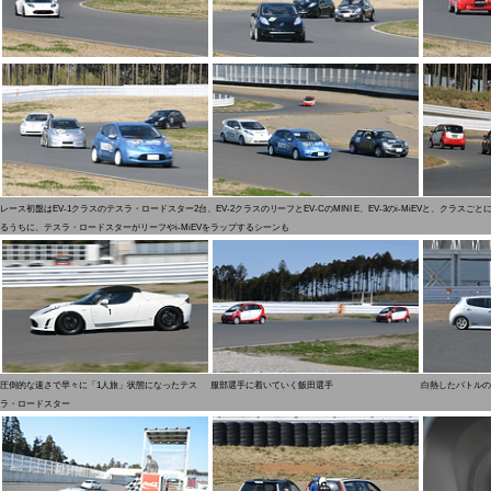
レース初盤はEV-1クラスのテスラ・ロードスター2台、EV-2クラスのリーフとEV-CのMINI E、EV-3のi-MiEVと、クラ
るうちに、テスラ・ロードスターがリーフやi-MiEVをラップするシーンも
圧倒的な速さで早々に「1人旅」状態になったテス
服部選手に着いていく飯田選手
白熱したバトルの
ラ・ロードスター