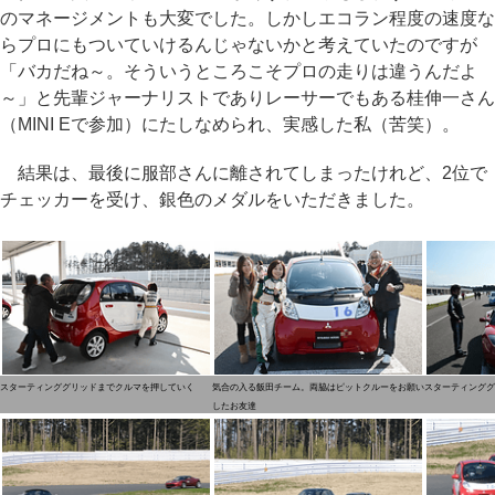
のマネージメントも大変でした。しかしエコラン程度の速度な
らプロにもついていけるんじゃないかと考えていたのですが
「バカだね～。そういうところこそプロの走りは違うんだよ
～」と先輩ジャーナリストでありレーサーでもある桂伸一さん
（MINI Eで参加）にたしなめられ、実感した私（苦笑）。
結果は、最後に服部さんに離されてしまったけれど、2位で
チェッカーを受け、銀色のメダルをいただきました。
スターティンググリッドまでクルマを押していく
気合の入る飯田チーム。両脇はピットクルーをお願い
スターティンググ
したお友達