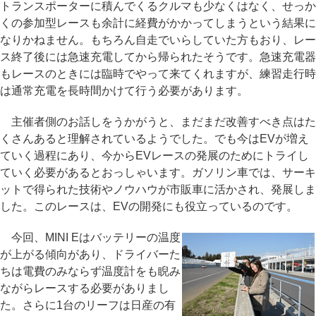
トランスポーターに積んでくるクルマも少なくはなく、せっか
くの参加型レースも余計に経費がかかってしまうという結果に
なりかねません。もちろん自走でいらしていた方もおり、レー
ス終了後には急速充電してから帰られたそうです。急速充電器
もレースのときには臨時でやって来てくれますが、練習走行時
は通常充電を長時間かけて行う必要があります。
主催者側のお話しをうかがうと、まだまだ改善すべき点はた
くさんあると理解されているようでした。でも今はEVが増え
ていく過程にあり、今からEVレースの発展のためにトライし
ていく必要があるとおっしゃいます。ガソリン車では、サーキ
ットで得られた技術やノウハウが市販車に活かされ、発展しま
した。このレースは、EVの開発にも役立っているのです。
今回、MINI Eはバッテリーの温度
が上がる傾向があり、ドライバーた
ちは電費のみならず温度計をも睨み
ながらレースする必要がありまし
た。さらに1台のリーフは日産の有