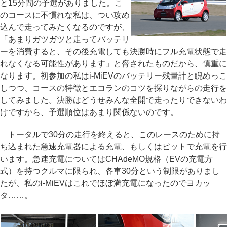
と15分間の予選がありました。こ
のコースに不慣れな私は、つい攻め
込んで走ってみたくなるのですが、
「あまりガツガツと走ってバッテリ
ーを消費すると、その後充電しても決勝時にフル充電状態で走
れなくなる可能性があります」と脅されたものだから、慎重に
なります。初参加の私はi-MiEVのバッテリー残量計と睨めっこ
しつつ、コースの特徴とエコランのコツを探りながらの走行を
してみました。決勝はどうせみんな全開で走ったりできないわ
けですから、予選順位はあまり関係ないのです。
トータルで30分の走行を終えると、このレースのために持
ち込まれた急速充電器による充電、もしくはピットで充電を行
います。急速充電についてはCHAdeMO規格（EVの充電方
式）を持つクルマに限られ、各車30分という制限がありまし
たが、私のi-MiEVはこれでほぼ満充電になったのでヨカッ
タ……。