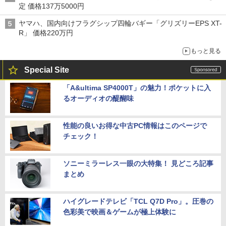
定 価格137万5000円
ヤマハ、国内向けフラグシップ四輪バギー「グリズリーEPS XT-
R」 価格220万円
もっと見る
Special Site
「A&ultima SP4000T」の魅力！ポケットに入
るオーディオの醍醐味
性能の良いお得な中古PC情報はこのページで
チェック！
ソニーミラーレス一眼の大特集！ 見どころ記事
まとめ
ハイグレードテレビ「TCL Q7D Pro」。圧巻の
色彩美で映画＆ゲームが極上体験に