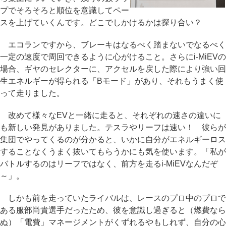
プでそろそろと順位を意識してペー
スを上げていくんです。どこでしかけるかは探り合い？
エコランですから、ブレーキはなるべく踏まないでなるべく
一定の速度で周回できるように心がけること。さらにi-MiEVの
場合、ギヤのセレクターに、アクセルを戻した際により強い回
生エネルギーが得られる「Bモード」があり、それもうまく使
って走りました。
改めて様々なEVと一緒に走ると、それぞれの速さの違いに
も新しい発見がありました。テスラやリーフは速い！ 彼らが
集団でやってくるのが分かると、いかに自分がエネルギーロス
することなくうまく抜いてもらうかにも気を使います。「私が
バトルするのはリーフではなく、前方を走るi-MiEVなんだぞ
～」。
しかも前を走っていたライバルは、レースのプロ中のプロで
ある服部尚貴選手だったため、彼を意識し過ぎると（燃費なら
ぬ）「電費」マネージメントがくずれるやもしれず、自分の心