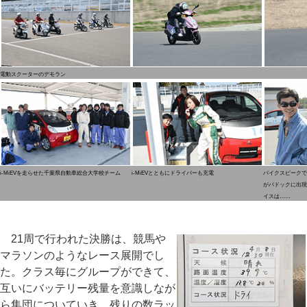
電動スクーターのデモラン
i-MiEVを走らせた千葉県自動車総合大学校チーム
i-MiEVとともにドライバーも充電
パイクスピークで
がパドックに出現
イスは……
21周で行われた決勝は、競馬や
マラソンのようなレース展開でし
た。クラス毎にグループができて、
互いにバッテリー残量を意識しなが
ら集団についていき、残りの数ラッ