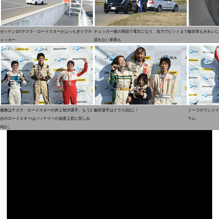
ゼッケン1のテスラ・ロードスターがぶっちぎりでチ
チェッカー後の周回で電欠になり、自力でピットまで
飯田車もきれいに
ェッカー
戻れない車両も
優勝はテスラ・ロードスターの井上智洋選手。もう1
飯田選手はクラス2位に！
リーフのワンメイ
台のロードスターはバッテリーの温度上昇に苦しみ、
ウム
4位に