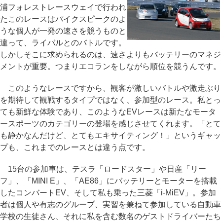
浦フォレストレースウェイで行われ
たこのレースはパイクスピークのよ
うな個人が一発の速さを競うものと
違って、ライバルとのバトルです。
しかしそこに求められるのは、速さよりもバッテリーのマネジ
メントが重要。つまりエコランをしながら順位を競うんです。
このようなレースですから、観客が激しいバトルや激走ぶり
を期待して観戦するタイプではなく、参加型のレース。私とっ
ても新鮮な体験であり、このようなEVレースは新たなモータ
ースポーツのカテゴリーの登場を感じさせてくれます。「とて
も静かなんだけど、とてもエキサイティング！」というギャッ
プも、これまでのレースとは違う点です。
15台の参加車は、テスラ「ロードスター」や日産「リー
フ」、「MINI E」、「AE86」にバッテリーとモーターを搭載
したコンバートEV、そして私も乗った三菱「i-MiEV」。参加
者は個人や有志のグループ、実習を兼ねて参加している自動車
学校の生徒さん、それに私を含む数名のゲストドライバーたち