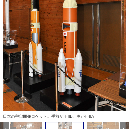
日本の宇宙開発ロケット。手前がH-IIB、奥がH-IIA