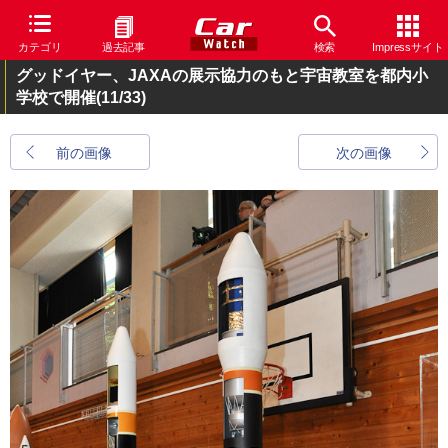
カテゴリ
過去記事
検索
Impressサイト
グッドイヤー、JAXAの展示協力のもと宇宙教室を都内小
学校で開催
(11/33)
前の画像
次の画像