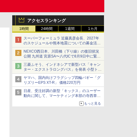
アクセスランキング
1時間
24時間
1週間
1カ月
スーパーフォーミュラ 近藤真彦会長、2027年
のスケジュールや熊本地震についての募金活動
を紹介
NEXCO西日本、川田橋（下り線）の復旧状況
公開 九州道 宮原SA〜八代ICで8月9日中に緊急
車両を通行可能に
三菱ふそう、インドネシアで新型バス「キャン
ター・エクストラロングバス」を発表 小型トラ
ックベースの観光・旅客輸送向けバス
ヤマハ、国内向けフラグシップ四輪バギー「グ
リズリーEPS XT-R」 価格220万円
日産、受注好調の新型「キックス」のユーザー
動向に関して、マーケティング本部の寺西章氏
が解説
もっと見る