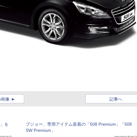
の画像
記事へ
W」を
プジョー、専用アイテム装着の「508 Premium」「508
SW Premium」