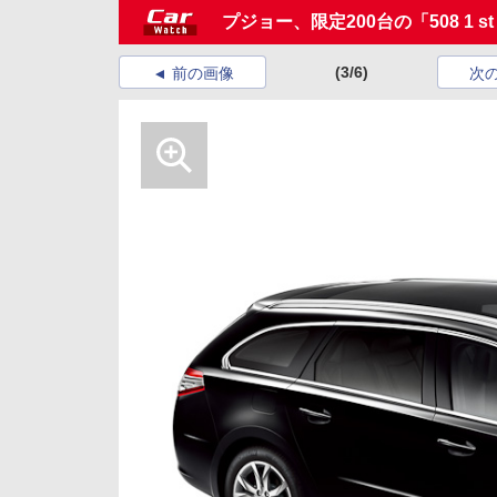
プジョー、限定200台の「508 1 st A
(3/6)
前の画像
次