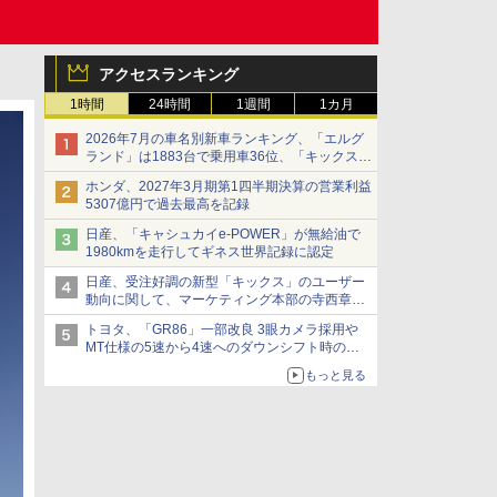
アクセスランキング
1時間
24時間
1週間
1カ月
2026年7月の車名別新車ランキング、「エルグ
ランド」は1883台で乗用車36位、「キックス」
は2591台で27位に
ホンダ、2027年3月期第1四半期決算の営業利益
5307億円で過去最高を記録
日産、「キャシュカイe-POWER」が無給油で
1980kmを走行してギネス世界記録に認定
日産、受注好調の新型「キックス」のユーザー
動向に関して、マーケティング本部の寺西章氏
が解説
トヨタ、「GR86」一部改良 3眼カメラ採用や
MT仕様の5速から4速へのダウンシフト時の操
作性向上など
もっと見る