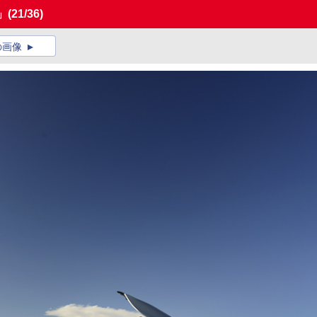
」
(21/36)
の画像