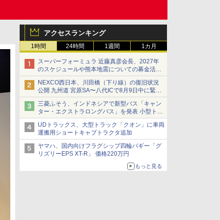
アクセスランキング
1時間
24時間
1週間
1カ月
スーパーフォーミュラ 近藤真彦会長、2027年
のスケジュールや熊本地震についての募金活動
を紹介
NEXCO西日本、川田橋（下り線）の復旧状況
公開 九州道 宮原SA〜八代ICで8月9日中に緊急
車両を通行可能に
三菱ふそう、インドネシアで新型バス「キャン
ター・エクストラロングバス」を発表 小型トラ
ックベースの観光・旅客輸送向けバス
UDトラックス、大型トラック「クオン」に車両
運搬用ショートキャブトラクタ追加
ヤマハ、国内向けフラグシップ四輪バギー「グ
リズリーEPS XT-R」 価格220万円
もっと見る