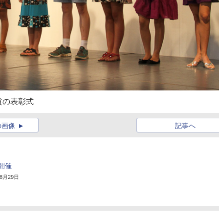
賞の表彰式
の画像
記事へ
開催
年8月29日