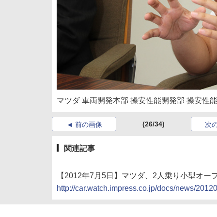
マツダ 車両開発本部 操安性能開発部 操安性
(26/34)
前の画像
次
関連記事
【2012年7月5日】マツダ、2人乗り小型オ
http://car.watch.impress.co.jp/docs/news/201