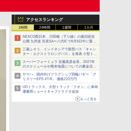
アクセスランキング
1時間
24時間
1週間
1カ月
NEXCO西日本、川田橋（下り線）の復旧状況
公開 九州道 宮原SA〜八代ICで8月9日中に緊急
車両を通行可能に
三菱ふそう、インドネシアで新型バス「キャン
ター・エクストラロングバス」を発表 小型トラ
ックベースの観光・旅客輸送向けバス
スーパーフォーミュラ 近藤真彦会長、2027年
のスケジュールや熊本地震についての募金活動
を紹介
ヤマハ、国内向けフラグシップ四輪バギー「グ
リズリーEPS XT-R」 価格220万円
UDトラックス、大型トラック「クオン」に車両
運搬用ショートキャブトラクタ追加
もっと見る