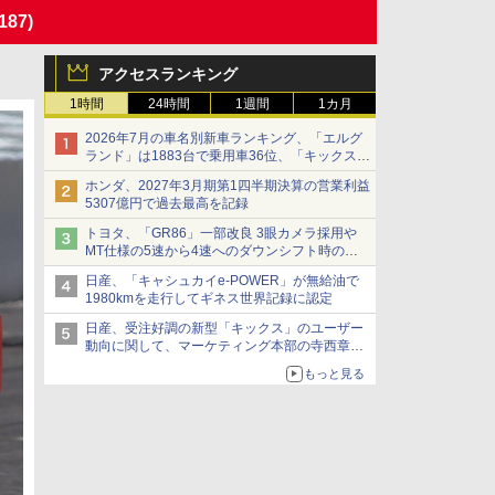
/187)
アクセスランキング
1時間
24時間
1週間
1カ月
2026年7月の車名別新車ランキング、「エルグ
ランド」は1883台で乗用車36位、「キックス」
は2591台で27位に
ホンダ、2027年3月期第1四半期決算の営業利益
5307億円で過去最高を記録
トヨタ、「GR86」一部改良 3眼カメラ採用や
MT仕様の5速から4速へのダウンシフト時の操
作性向上など
日産、「キャシュカイe-POWER」が無給油で
1980kmを走行してギネス世界記録に認定
日産、受注好調の新型「キックス」のユーザー
動向に関して、マーケティング本部の寺西章氏
が解説
もっと見る