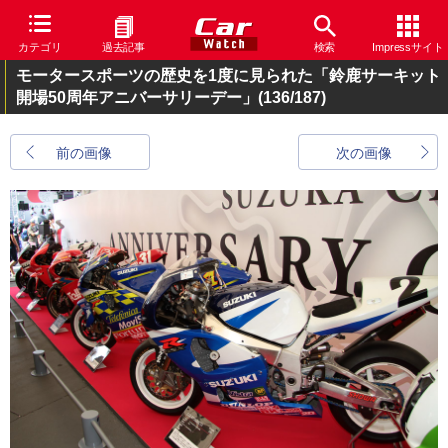
カテゴリ
過去記事
検索
Impressサイト
モータースポーツの歴史を1度に見られた「鈴鹿サーキット
開場50周年アニバーサリーデー」
(136/187)
前の画像
次の画像