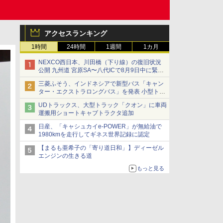
アクセスランキング
1時間
24時間
1週間
1カ月
NEXCO西日本、川田橋（下り線）の復旧状況
公開 九州道 宮原SA〜八代ICで8月9日中に緊急
車両を通行可能に
三菱ふそう、インドネシアで新型バス「キャン
ター・エクストラロングバス」を発表 小型トラ
ックベースの観光・旅客輸送向けバス
UDトラックス、大型トラック「クオン」に車両
運搬用ショートキャブトラクタ追加
日産、「キャシュカイe-POWER」が無給油で
1980kmを走行してギネス世界記録に認定
【まるも亜希子の「寄り道日和」】ディーゼル
エンジンの生きる道
もっと見る