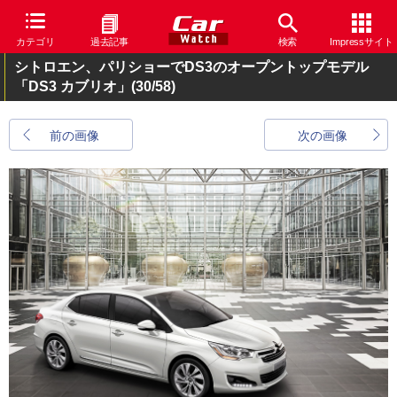
カテゴリ
過去記事
検索
Impressサイト
シトロエン、パリショーでDS3のオープントップモデル
「DS3 カブリオ」
(30/58)
前の画像
次の画像