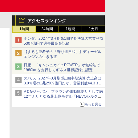
アクセスランキング
1時間
24時間
1週間
1カ月
ホンダ、2027年3月期第1四半期決算の営業利益
5307億円で過去最高を記録
【まるも亜希子の「寄り道日和」】ディーゼル
エンジンの生きる道
日産、「キャシュカイe-POWER」が無給油で
1980kmを走行してギネス世界記録に認定
スバル、2027年3月期 第1四半期決算 売上高は
3.0％増の1兆2509億円だが、営業利益44.3％減
の426億円、当期利益10.3％減の492億円で増収
P＆Gジャパン、ブラウンの電動髭剃りとして約
減益
12年ぶりとなる最上位モデル「NEVOシルクシ
ェーバー」
もっと見る