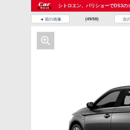
シトロエン、パリショーでDS3の
(49/58)
前の画像
次