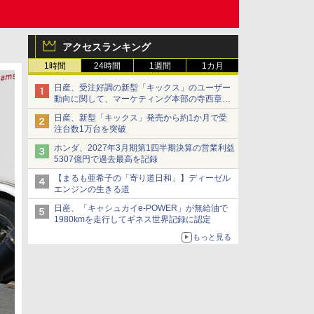
アクセスランキング
1時間
24時間
1週間
1カ月
日産、受注好調の新型「キックス」のユーザー
動向に関して、マーケティング本部の寺西章氏
が解説
日産、新型「キックス」発売から約1か月で受
注台数1万台を突破
ホンダ、2027年3月期第1四半期決算の営業利益
5307億円で過去最高を記録
【まるも亜希子の「寄り道日和」】ディーゼル
エンジンの生きる道
日産、「キャシュカイe-POWER」が無給油で
1980kmを走行してギネス世界記録に認定
もっと見る