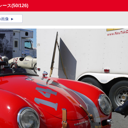
レース
(50/126)
の画像