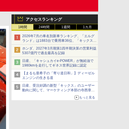
アクセスランキング
1時間
24時間
1週間
1カ月
2026年7月の車名別新車ランキング、「エルグ
ランド」は1883台で乗用車36位、「キックス」
は2591台で27位に
ホンダ、2027年3月期第1四半期決算の営業利益
5307億円で過去最高を記録
日産、「キャシュカイe-POWER」が無給油で
1980kmを走行してギネス世界記録に認定
【まるも亜希子の「寄り道日和」】ディーゼル
エンジンの生きる道
日産、受注好調の新型「キックス」のユーザー
動向に関して、マーケティング本部の寺西章氏
が解説
もっと見る