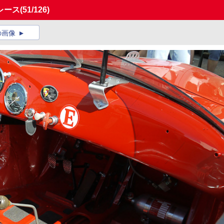
レース
(51/126)
の画像