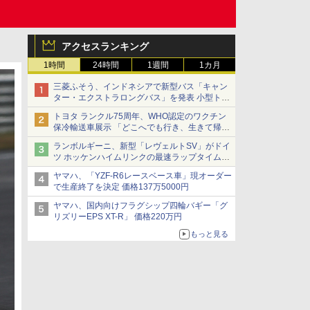
アクセスランキング
1時間
24時間
1週間
1カ月
三菱ふそう、インドネシアで新型バス「キャン
ター・エクストラロングバス」を発表 小型トラ
ックベースの観光・旅客輸送向けバス
トヨタ ランクル75周年、WHO認定のワクチン
保冷輸送車展示 「どこへでも行き、生きて帰っ
てこられる」ランドクルーザーで命をつなぐ
ランボルギーニ、新型「レヴェルトSV」がドイ
ツ ホッケンハイムリンクの最速ラップタイムを
記録
ヤマハ、「YZF-R6レースベース車」現オーダー
で生産終了を決定 価格137万5000円
ヤマハ、国内向けフラグシップ四輪バギー「グ
リズリーEPS XT-R」 価格220万円
もっと見る