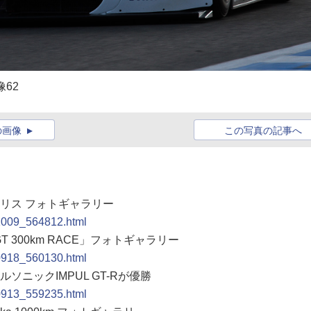
像62
の画像
この写真の記事へ
トポリス フォトギャラリー
21009_564812.html
 GT 300km RACE」フォトギャラリー
20918_560130.html
ルソニックIMPUL GT-Rが優勝
20913_559235.html