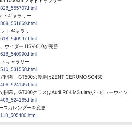
kka 1000km フォトギャラリー
20828_555707.html
 フォトギャラリー
20808_551869.html
ン フォトギャラリー
20618_540997.html
は、ウイダー HSV-010が完勝
20618_540990.html
フォトギャラリー
20510_531558.html
開幕。GT500の優勝はZENT CERUMO SC430
20406_524145.html
開幕。GT300クラスはAudi R8-LMS ultraがデビューウイン
20406_524165.html
年のレースカレンダーを変更
20118_505480.html