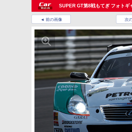
SUPER GT第8戦もてぎ フォト
前の画像
次