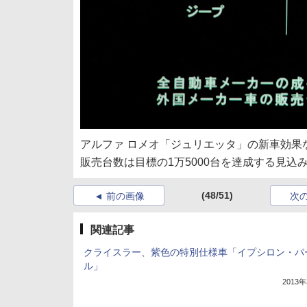
アルファ ロメオ「ジュリエッタ」の新車効果
販売台数は目標の1万5000台を達成する見込
(48/51)
前の画像
次
関連記事
クライスラー、紫色の特別仕様車「イプシロン・パ
ル」
2013