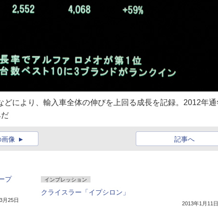
などにより、輸入車全体の伸びを上回る成長を記録。2012年通
みだ
の画像
記事へ
ープ
インプレッション
クライスラー「イプシロン」
年3月25日
2013年1月11