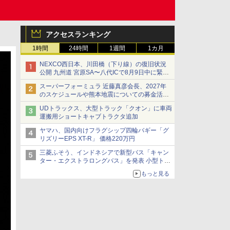
アクセスランキング
1時間
24時間
1週間
1カ月
NEXCO西日本、川田橋（下り線）の復旧状況
公開 九州道 宮原SA〜八代ICで8月9日中に緊急
車両を通行可能に
スーパーフォーミュラ 近藤真彦会長、2027年
のスケジュールや熊本地震についての募金活動
を紹介
UDトラックス、大型トラック「クオン」に車両
運搬用ショートキャブトラクタ追加
ヤマハ、国内向けフラグシップ四輪バギー「グ
リズリーEPS XT-R」 価格220万円
三菱ふそう、インドネシアで新型バス「キャン
ター・エクストラロングバス」を発表 小型トラ
ックベースの観光・旅客輸送向けバス
もっと見る