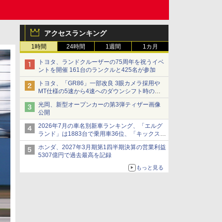
アクセスランキング
1時間
24時間
1週間
1カ月
トヨタ、ランドクルーザーの75周年を祝うイベ
ントを開催 161台のランクルと425名が参加
トヨタ、「GR86」一部改良 3眼カメラ採用や
MT仕様の5速から4速へのダウンシフト時の操
作性向上など
光岡、新型オープンカーの第3弾ティザー画像
公開
2026年7月の車名別新車ランキング、「エルグ
ランド」は1883台で乗用車36位、「キックス」
は2591台で27位に
ホンダ、2027年3月期第1四半期決算の営業利益
5307億円で過去最高を記録
もっと見る