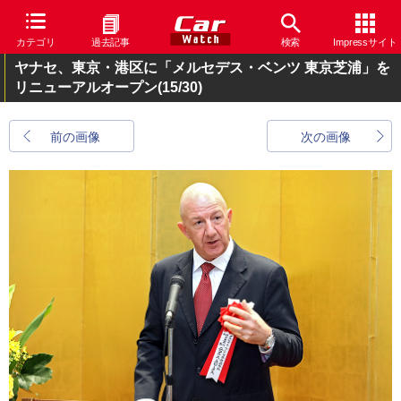
カテゴリ
過去記事
検索
Impressサイト
ヤナセ、東京・港区に「メルセデス・ベンツ 東京芝浦」を
リニューアルオープン
(15/30)
前の画像
次の画像