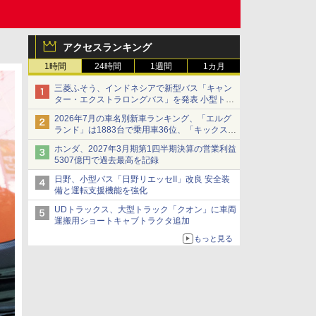
アクセスランキング
1時間
24時間
1週間
1カ月
三菱ふそう、インドネシアで新型バス「キャン
ター・エクストラロングバス」を発表 小型トラ
ックベースの観光・旅客輸送向けバス
2026年7月の車名別新車ランキング、「エルグ
ランド」は1883台で乗用車36位、「キックス」
は2591台で27位に
ホンダ、2027年3月期第1四半期決算の営業利益
5307億円で過去最高を記録
日野、小型バス「日野リエッセII」改良 安全装
備と運転支援機能を強化
UDトラックス、大型トラック「クオン」に車両
運搬用ショートキャブトラクタ追加
もっと見る