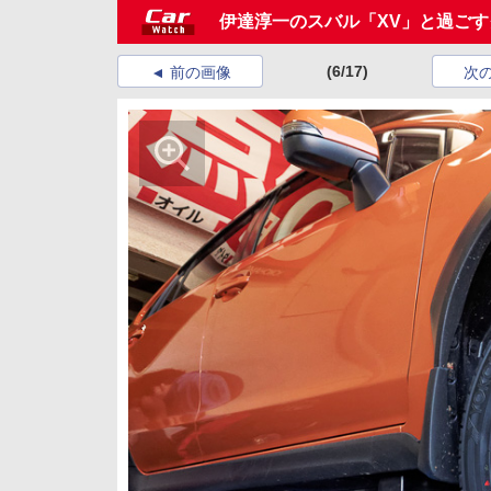
伊達淳一のスバル「XV」と過ご
(6/17)
前の画像
次