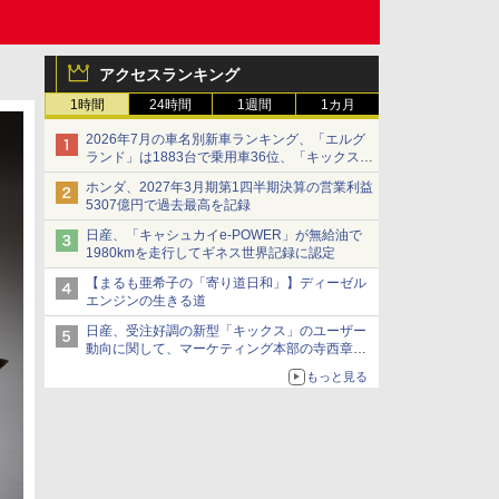
アクセスランキング
1時間
24時間
1週間
1カ月
2026年7月の車名別新車ランキング、「エルグ
ランド」は1883台で乗用車36位、「キックス」
は2591台で27位に
ホンダ、2027年3月期第1四半期決算の営業利益
5307億円で過去最高を記録
日産、「キャシュカイe-POWER」が無給油で
1980kmを走行してギネス世界記録に認定
【まるも亜希子の「寄り道日和」】ディーゼル
エンジンの生きる道
日産、受注好調の新型「キックス」のユーザー
動向に関して、マーケティング本部の寺西章氏
が解説
もっと見る