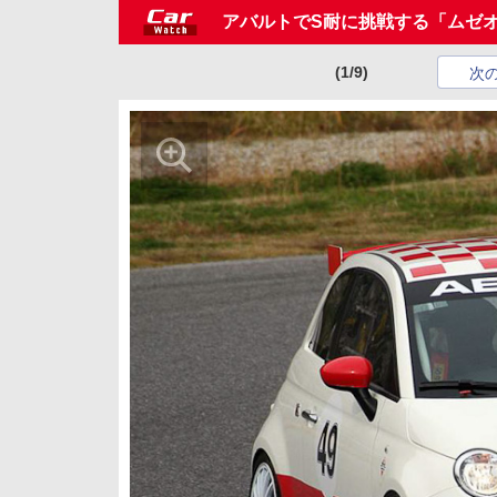
アバルトでS耐に挑戦する「ムゼオ
(1/9)
次