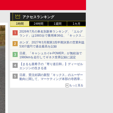
アクセスランキング
1時間
24時間
1週間
1カ月
2026年7月の車名別新車ランキング、「エルグ
ランド」は1883台で乗用車36位、「キックス」
は2591台で27位に
ホンダ、2027年3月期第1四半期決算の営業利益
5307億円で過去最高を記録
日産、「キャシュカイe-POWER」が無給油で
1980kmを走行してギネス世界記録に認定
【まるも亜希子の「寄り道日和」】ディーゼル
エンジンの生きる道
日産、受注好調の新型「キックス」のユーザー
動向に関して、マーケティング本部の寺西章氏
が解説
もっと見る