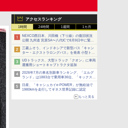
アクセスランキング
1時間
24時間
1週間
1カ月
NEXCO西日本、川田橋（下り線）の復旧状況
公開 九州道 宮原SA〜八代ICで8月9日中に緊急
車両を通行可能に
三菱ふそう、インドネシアで新型バス「キャン
ター・エクストラロングバス」を発表 小型トラ
ックベースの観光・旅客輸送向けバス
UDトラックス、大型トラック「クオン」に車両
運搬用ショートキャブトラクタ追加
2026年7月の車名別新車ランキング、「エルグ
ランド」は1883台で乗用車36位、「キックス」
は2591台で27位に
日産、「キャシュカイe-POWER」が無給油で
1980kmを走行してギネス世界記録に認定
もっと見る