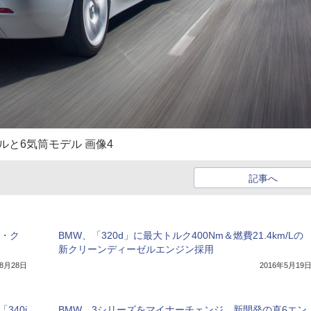
ルと6気筒モデル 画像4
記事へ
ブ・ク
BMW、「320d」に最大トルク400Nm＆燃費21.4km/Lの
新クリーンディーゼルエンジン採用
年8月28日
2016年5月19
340i
BMW、3シリーズをマイナーチェンジ、新開発の直6エン