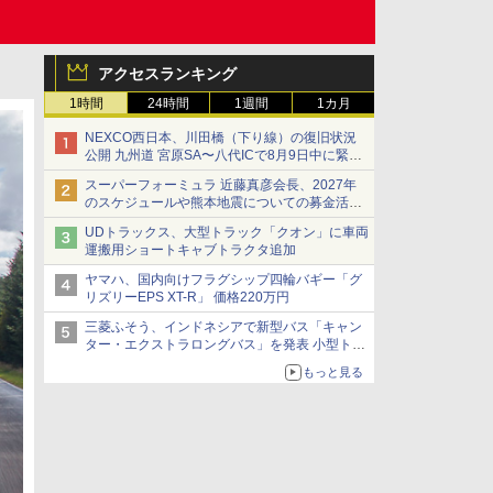
アクセスランキング
1時間
24時間
1週間
1カ月
NEXCO西日本、川田橋（下り線）の復旧状況
公開 九州道 宮原SA〜八代ICで8月9日中に緊急
車両を通行可能に
スーパーフォーミュラ 近藤真彦会長、2027年
のスケジュールや熊本地震についての募金活動
を紹介
UDトラックス、大型トラック「クオン」に車両
運搬用ショートキャブトラクタ追加
ヤマハ、国内向けフラグシップ四輪バギー「グ
リズリーEPS XT-R」 価格220万円
三菱ふそう、インドネシアで新型バス「キャン
ター・エクストラロングバス」を発表 小型トラ
ックベースの観光・旅客輸送向けバス
もっと見る