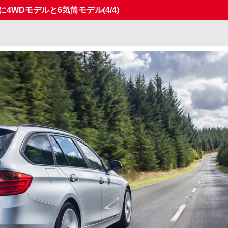
に4WDモデルと6気筒モデル
(4/4)