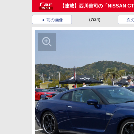
【連載】西川善司の「NISSAN G
(7/24)
前の画像
次