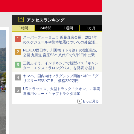
アクセスランキング
1時間
24時間
1週間
1カ月
スーパーフォーミュラ 近藤真彦会長、2027年
のスケジュールや熊本地震についての募金活動
を紹介
NEXCO西日本、川田橋（下り線）の復旧状況
公開 九州道 宮原SA〜八代ICで8月9日中に緊急
車両を通行可能に
三菱ふそう、インドネシアで新型バス「キャン
ター・エクストラロングバス」を発表 小型トラ
ックベースの観光・旅客輸送向けバス
ヤマハ、国内向けフラグシップ四輪バギー「グ
リズリーEPS XT-R」 価格220万円
UDトラックス、大型トラック「クオン」に車両
運搬用ショートキャブトラクタ追加
もっと見る