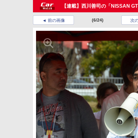
【連載】西川善司の「NISSAN G
(6/24)
前の画像
次