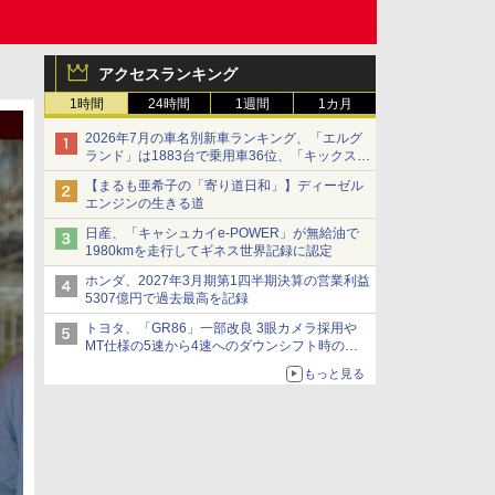
アクセスランキング
1時間
24時間
1週間
1カ月
2026年7月の車名別新車ランキング、「エルグ
ランド」は1883台で乗用車36位、「キックス」
は2591台で27位に
【まるも亜希子の「寄り道日和」】ディーゼル
エンジンの生きる道
日産、「キャシュカイe-POWER」が無給油で
1980kmを走行してギネス世界記録に認定
ホンダ、2027年3月期第1四半期決算の営業利益
5307億円で過去最高を記録
トヨタ、「GR86」一部改良 3眼カメラ採用や
MT仕様の5速から4速へのダウンシフト時の操
作性向上など
もっと見る