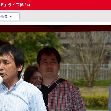
T-R」ライフ
(6/24)
の画像