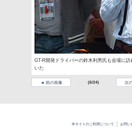
GT-R開発ドライバーの鈴木利男氏も会場に
いた
(6/24)
前の画像
次
本サイトのご利用について
お問い