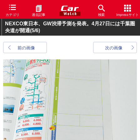
カテゴリ
過去記事
検索
Impressサイト
NEXCO東日本、GW渋滞予測を発表。4月27日には千葉圏
央道が開通
(5/6)
前の画像
次の画像