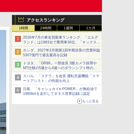
アクセスランキング
1時間
24時間
1週間
1カ月
2026年7月の車名別新車ランキング、「エルグ
ランド」は1883台で乗用車36位、「キックス」
は2591台で27位に
ホンダ、2027年3月期第1四半期決算の営業利益
5307億円で過去最高を記録
トヨタ、「GR86」一部改良 3眼カメラ採用や
MT仕様の5速から4速へのダウンシフト時の操
作性向上など
スバル、「ステラ」を改良 運転支援機能「スマ
ートアシスト」の性能を向上
日産、「キャシュカイe-POWER」が無給油で
1980kmを走行してギネス世界記録に認定
もっと見る