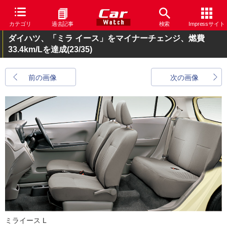
カテゴリ
過去記事
検索
Impressサイト
ダイハツ、「ミラ イース」をマイナーチェンジ、燃費
33.4km/Lを達成
(23/35)
前の画像
次の画像
ミライース L