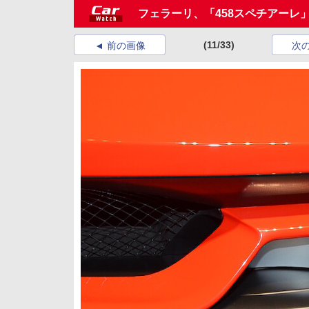
フェラーリ、「458スペチアーレ
(11/33)
前の画像
次