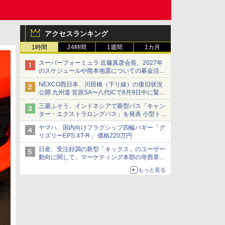
アクセスランキング
1時間
24時間
1週間
1カ月
スーパーフォーミュラ 近藤真彦会長、2027年
のスケジュールや熊本地震についての募金活動
を紹介
NEXCO西日本、川田橋（下り線）の復旧状況
公開 九州道 宮原SA〜八代ICで8月9日中に緊急
車両を通行可能に
三菱ふそう、インドネシアで新型バス「キャン
ター・エクストラロングバス」を発表 小型トラ
ックベースの観光・旅客輸送向けバス
ヤマハ、国内向けフラグシップ四輪バギー「グ
リズリーEPS XT-R」 価格220万円
日産、受注好調の新型「キックス」のユーザー
動向に関して、マーケティング本部の寺西章氏
が解説
もっと見る