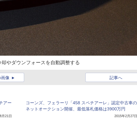
冷却やダウンフォースを自動調整する
の画像
記事へ
チアー
コーンズ、フェラーリ「458 スペチアーレ」認定中古車の
ネットオークション開催、最低落札価格は3900万円
年8月21日
2015年2月27